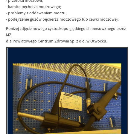
- przetoka moczowa;
- kamica pęcherza moczowego;
- problemy z oddawaniem moczu;
- podejrzenie guzów pęcherza moczowego lub cewki moczowej;
Poniżej zdjęcie nowego cystoskopu giętkiego sfinansowanego przez
MZ
dla Powiatowego Centrum Zdrowia Sp. z o.o. w Otwocku.