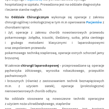
hospitalizacji
w szpitalu. Prowadzona jest na oddziale diagnostyka
i leczenie stanów nagłych.
Na
Oddziale Chirurgicznym
wykonuje się operacje z zakresu
chirurgii ogólnej i onkologicznej w tym m.in operowanie
Pacjentów
z
chorobami tętnic
i żył; operacje z zakresu chorób nowotworowych przewodu
pokarmowego: żołądka, trzustki, śledziony, sutka, jelita cienkiego
i grubego metodami klasycznymi i laparoskopowymi
oraz zespoleniem przewodu
pokarmowego techniką staplerową, operacje ostrych schorzeń jamy
brzusznej.
W zakresie
chirurgii laparoskopowej
– przeprowadzane są operacje
pęcherzyka żółciowego, wyrostka robaczkowego, przepuklin
pachwinowych
i brzusznych (również z zastosowaniem technik beznapięciowych
m.in. z użyciem siatek), operacje (proktologiczne)
nienowotworowych chorób odbytu.
Na oddziale stosowane są nowoczesne techniki operacyjne
z użyciem noża ultradźwiękowego, staplerów
oraz sprzętu laparoskopowego. Stosowane jest żywienie