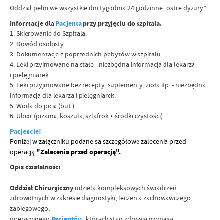
Oddział pełni we wszystkie dni tygodnia 24 godzinne ”ostre dyżury”.
Informacje dla
Pacjenta
przy przyjęciu do szpitala.
1. Skierowanie do Szpitala.
2. Dowód osobisty.
3. Dokumentacje z poprzednich pobytów w szpitalu.
4. Leki przyjmowane na stałe - niezbędna informacja dla lekarza
i pielęgniarek.
5. Leki przyjmowane bez recepty, suplementy, zioła itp. - niezbędna
informacja dla lekarza i pielęgniarek.
5. Woda do picia (but.).
6. Ubiór (piżama, koszula, szlafrok + środki czystości).
Pacjencie!
Poniżej w załączniku podane są szczegółowe zalecenia przed
operacją
"
Zalecenia przed operacją
".
Opis działalności
Oddział Chirurgiczny
udziela kompleksowych świadczeń
zdrowotnych w zakresie diagnostyki, leczenia zachowawczego,
zabiegowego,
operacyjnego
Pacjentów,
których stan zdrowia wymaga