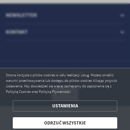
treści w postaci wiadomości, ofert, komunikatów mediów
społecznościowych.
NEWSLETTER
KONTAKT
Odwiedzin: 996095
Strona korzysta z plików cookies w celu realizacji usług. Możesz określić
warunki przechowywania lub dostępu do plików cookies klikając przycisk
Online: 7
Ustawienia. Aby dowiedzieć się więcej zachęcamy do zapoznania się z
Polityką Cookies oraz Polityką Prywatności.
USTAWIENIA
ZAPISZ WYBRANE
Copyright by pcz-otwock.pl
ODRZUĆ WSZYSTKIE
ODRZUĆ WSZYSTKIE
Powered by
2ClickPortal® - Portale nowej generacji