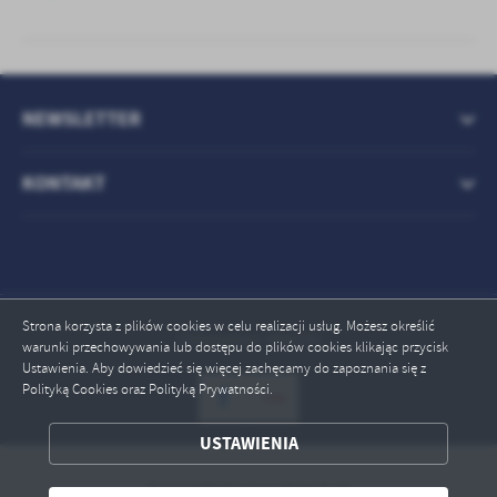
NEWSLETTER
KONTAKT
Strona korzysta z plików cookies w celu realizacji usług. Możesz określić
Odwiedzin: 996076
warunki przechowywania lub dostępu do plików cookies klikając przycisk
Ustawienia. Aby dowiedzieć się więcej zachęcamy do zapoznania się z
Polityką Cookies oraz Polityką Prywatności.
ZAPISZ WYBRANE
USTAWIENIA
ODRZUĆ WSZYSTKIE
Copyright by pcz-otwock.pl