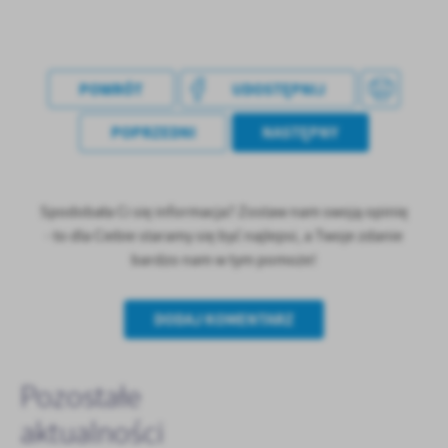
treści w postaci wiadomości, ofert, komunikatów mediów
społecznościowych.
POWRÓT
UDOSTĘPNIJ
POPRZEDNI
NASTĘPNY
Spodobała Ci się informacja? Zostaw nam swoją opinię
- to dla Ciebie staramy się być najlepsi, a Twoje zdanie
bardzo nam w tym pomoże!
DODAJ KOMENTARZ
Pozostałe
aktualności