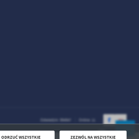
Odwiedzin: 994947
Online: 11
ODRZUĆ WSZYSTKIE
ZEZWÓL NA WSZYSTKIE